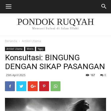
PONDOK RUQYAH
Mencari Solusi di Jalan Illahi
Beranda
Artikel Utama
Artikel Utama
Mistis
Ngaji
Konsultasi: BINGUNG
DENGAN SIKAP PASANGAN
25th April 2025
167
0