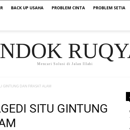
IR
BACK UP USAHA
PROBLEM CINTA
PROBLEM SETIA
ONDOK RUQY
Mencari Solusi di Jalan Illahi
ITU GINTUNG DAN FIRASAT ALAM
AGEDI SITU GINTUNG
LAM