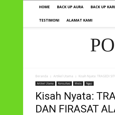
HOME
BACK UP AURA
BACK UP KAR
TESTIMONI
ALAMAT KAMI
P
Beranda
Artikel Utama
Kisah Nyata: TRAGEDI S
Artikel Utama
Konsultasi
Mistis
Ngaji
Kisah Nyata: TR
DAN FIRASAT A