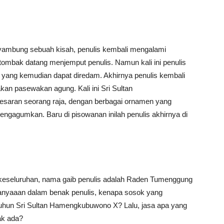
yambung sebuah kisah, penulis kembali mengalami
tombak datang menjemput penulis. Namun kali ini penulis
ton yang kemudian dapat diredam. Akhirnya penulis kembali
kan pasewakan agung. Kali ini Sri Sultan
aran seorang raja, dengan berbagai ornamen yang
ngagumkan. Baru di pisowanan inilah penulis akhirnya di
 keseluruhan, nama gaib penulis adalah Raden Tumenggung
rtanyaaan dalam benak penulis, kenapa sosok yang
nuhun Sri Sultan Hamengkubuwono X? Lalu, jasa apa yang
ak ada?