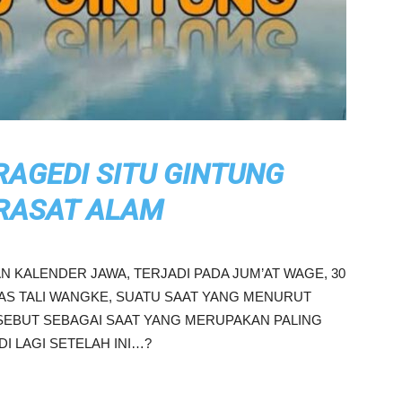
RAGEDI SITU GINTUNG
IRASAT ALAM
N KALENDER JAWA, TERJADI PADA JUM’AT WAGE, 30
AHAS TALI WANGKE, SUATU SAAT YANG MENURUT
SEBUT SEBAGAI SAAT YANG MERUPAKAN PALING
I LAGI SETELAH INI…?