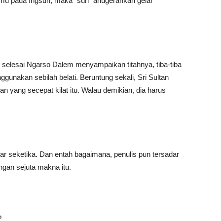
mu pada Ingsun, maka “sun” anugerahkan gelar
selesai Ngarso Dalem menyampaikan titahnya, tiba-tiba
gunakan sebilah belati. Beruntung sekali, Sri Sultan
yang secepat kilat itu. Walau demikian, dia harus
ar seketika. Dan entah bagaimana, penulis pun tersadar
ngan sejuta makna itu.
?