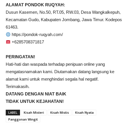
ALAMAT PONDOK RUQYAH:
Dusun Kasemen, No.50, RT.05, RW.03, Desa Wangkalkepuh,
Kecamatan Gudo, Kabupaten Jombang, Jawa Timur. Kodepos
61463.
https://pondok-ruqyah.com/
+6285708371817
PERINGATAN!
Hati-hati dan waspada terhadap penipuan online yang
mengatasnamakan kami. Diutamakan datang langsung ke
alamat kami untuk menghindari segala hal negatif.
Terimakasih.
DATANG DENGAN NIAT BAIK
TIDAK UNTUK KEJAHATAN!
LABEL
Kisah Misteri
Kisah Mistis
Kisah Nyata
Panggonan Wingit