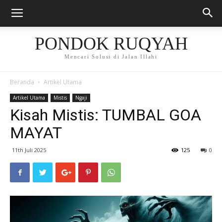
PONDOK RUQYAH
Mencari Solusi di Jalan Illahi
Beranda
Artikel Utama
Artikel Utama
Mistis
Ngaji
Kisah Mistis: TUMBAL GOA
MAYAT
11th Juli 2025
125
0