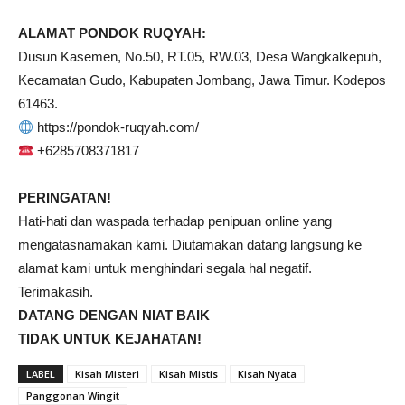
ALAMAT PONDOK RUQYAH:
Dusun Kasemen, No.50, RT.05, RW.03, Desa Wangkalkepuh,
Kecamatan Gudo, Kabupaten Jombang, Jawa Timur. Kodepos
61463.
https://pondok-ruqyah.com/
+6285708371817
PERINGATAN!
Hati-hati dan waspada terhadap penipuan online yang
mengatasnamakan kami. Diutamakan datang langsung ke
alamat kami untuk menghindari segala hal negatif.
Terimakasih.
DATANG DENGAN NIAT BAIK
TIDAK UNTUK KEJAHATAN!
LABEL
Kisah Misteri
Kisah Mistis
Kisah Nyata
Panggonan Wingit