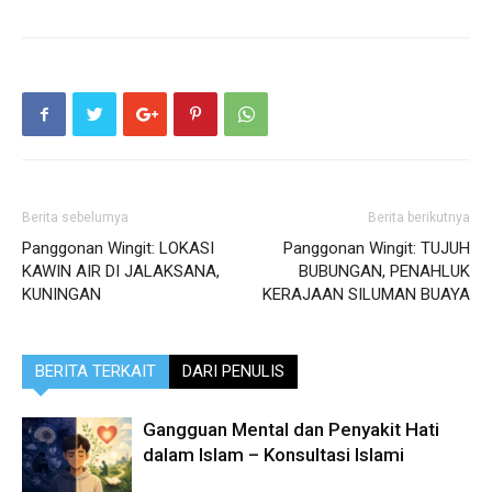
Berita sebelumya
Berita berikutnya
Panggonan Wingit: LOKASI
Panggonan Wingit: TUJUH
KAWIN AIR DI JALAKSANA,
BUBUNGAN, PENAHLUK
KUNINGAN
KERAJAAN SILUMAN BUAYA
BERITA TERKAIT
DARI PENULIS
Gangguan Mental dan Penyakit Hati
dalam Islam – Konsultasi Islami