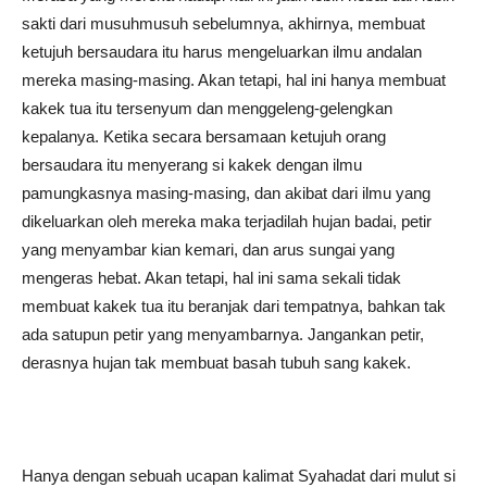
sakti dari musuhmusuh sebelumnya, akhirnya, membuat
ketujuh bersaudara itu harus mengeluarkan ilmu andalan
mereka masing-masing. Akan tetapi, hal ini hanya membuat
kakek tua itu tersenyum dan menggeleng-gelengkan
kepalanya. Ketika secara bersamaan ketujuh orang
bersaudara itu menyerang si kakek dengan ilmu
pamungkasnya masing-masing, dan akibat dari ilmu yang
dikeluarkan oleh mereka maka terjadilah hujan badai, petir
yang menyambar kian kemari, dan arus sungai yang
mengeras hebat. Akan tetapi, hal ini sama sekali tidak
membuat kakek tua itu beranjak dari tempatnya, bahkan tak
ada satupun petir yang menyambarnya. Jangankan petir,
derasnya hujan tak membuat basah tubuh sang kakek.
Hanya dengan sebuah ucapan kalimat Syahadat dari mulut si