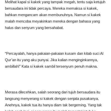
Melihat kapal si kakek yang tampak megah, tentu saja ketujuh
bersaudara ini tidak percaya. Mereka memaksa si kakek,
bahkan mengancam akan membunuhnya. Namun si kakek
malah mencoba meyakinkan mereka dengan bahasa yang
halus dan senyum yang bersahabat.
“Percayalah, hanya pakaian-pakaian kusam dan kitab suci Al
Qur’an itu yang aku punyai. Jika kalian menginginkannya,
ambillah!” Kata si kakek sambil tersenyum penuh makna.
Merasa dilecehkan, salah seorang dari tujuh bersaudara itu
langsung menyerang si kakek dengan senjata pusakanya.
Anehnya, kakek tua itu hanya diam tak bergeming. Yang tak