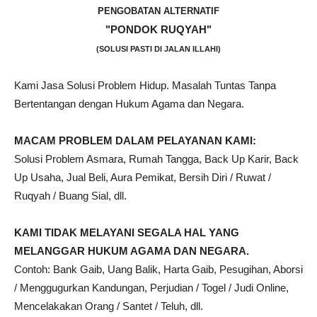
PENGOBATAN ALTERNATIF
"PONDOK RUQYAH"
(SOLUSI PASTI DI JALAN ILLAHI)
Kami Jasa Solusi Problem Hidup. Masalah Tuntas Tanpa
Bertentangan dengan Hukum Agama dan Negara.
MACAM PROBLEM DALAM PELAYANAN KAMI:
Solusi Problem Asmara, Rumah Tangga, Back Up Karir, Back
Up Usaha, Jual Beli, Aura Pemikat, Bersih Diri / Ruwat /
Ruqyah / Buang Sial, dll.
KAMI TIDAK MELAYANI SEGALA HAL YANG
MELANGGAR HUKUM AGAMA DAN NEGARA.
Contoh: Bank Gaib, Uang Balik, Harta Gaib, Pesugihan, Aborsi
/ Menggugurkan Kandungan, Perjudian / Togel / Judi Online,
Mencelakakan Orang / Santet / Teluh, dll.