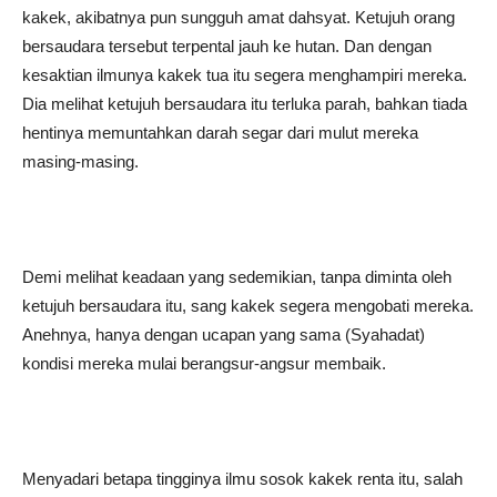
kakek, akibatnya pun sungguh amat dahsyat. Ketujuh orang
bersaudara tersebut terpental jauh ke hutan. Dan dengan
kesaktian ilmunya kakek tua itu segera menghampiri mereka.
Dia melihat ketujuh bersaudara itu terluka parah, bahkan tiada
hentinya memuntahkan darah segar dari mulut mereka
masing-masing.
Demi melihat keadaan yang sedemikian, tanpa diminta oleh
ketujuh bersaudara itu, sang kakek segera mengobati mereka.
Anehnya, hanya dengan ucapan yang sama (Syahadat)
kondisi mereka mulai berangsur-angsur membaik.
Menyadari betapa tingginya ilmu sosok kakek renta itu, salah