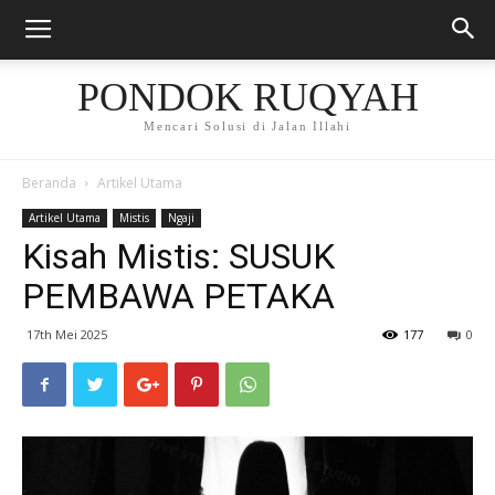
PONDOK RUQYAH
Mencari Solusi di Jalan Illahi
Beranda
Artikel Utama
Artikel Utama
Mistis
Ngaji
Kisah Mistis: SUSUK
PEMBAWA PETAKA
17th Mei 2025
177
0