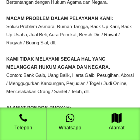
Bertentangan dengan Hukum Agama dan Negara.
MACAM PROBLEM DALAM PELAYANAN KAMI:
Solusi Problem Asmara, Rumah Tangga, Back Up Karir, Back
Up Usaha, Jual Beli, Aura Pemikat, Bersih Diri / Ruwat /
Ruqyah / Buang Sial, dll.
KAMI TIDAK MELAYANI SEGALA HAL YANG
MELANGGAR HUKUM AGAMA DAN NEGARA.
Contoh: Bank Gaib, Uang Balik, Harta Gaib, Pesugihan, Aborsi
/ Menggugurkan Kandungan, Perjudian / Togel / Judi Online,
Mencelakakan Orang / Santet / Teluh, dll.
ALAMAT PONDOK RUQYAH:
Dusun Kasemen, No.50, RT.05, RW.03, Desa Wangkalkepuh,
Kecamatan Gudo, Kabupaten Jombang, Jawa Timur. Kodepos
Telepon
Whatsapp
Alamat
61463.