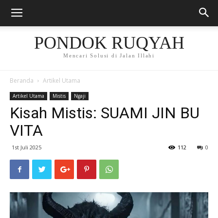
PONDOK RUQYAH
Mencari Solusi di Jalan Illahi
Beranda
Artikel Utama
Artikel Utama
Mistis
Ngaji
Kisah Mistis: SUAMI JIN BU
VITA
1st Juli 2025
112
0