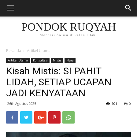
PONDOK RUQYAH
Mencari Solusi di Jalan Illahi
Beranda
Artikel Utama
Artikel Utama
Konsultasi
Mistis
Ngaji
Kisah Mistis: SI PAHIT
LIDAH, SETIAP UCAPAN
JADI KENYATAAN
26th Agustus 2025
101
0