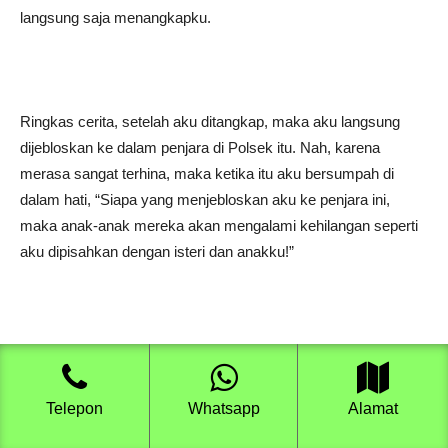
langsung saja menangkapku.
Ringkas cerita, setelah aku ditangkap, maka aku langsung
dijebloskan ke dalam penjara di Polsek itu. Nah, karena
merasa sangat terhina, maka ketika itu aku bersumpah di
dalam hati, “Siapa yang menjebloskan aku ke penjara ini,
maka anak-anak mereka akan mengalami kehilangan seperti
aku dipisahkan dengan isteri dan anakku!”
Aneh bin ajaib! Tidak lama kemudian, anak Pak Hamzah,
salah seorang tetanggaku, mati tergilas truk. Sedangkan anak
Pak Ali meninggal ditelan tsunami beberapa waktu yang lalu.
Telepon
Whatsapp
Alamat
Memang, kedua orang inilah yang memprovokasi warga untuk