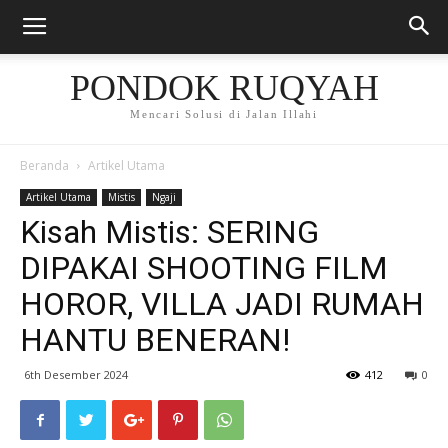
PONDOK RUQYAH
Mencari Solusi di Jalan Illahi
Beranda
Artikel Utama
Artikel Utama
Mistis
Ngaji
Kisah Mistis: SERING
DIPAKAI SHOOTING FILM
HOROR, VILLA JADI RUMAH
HANTU BENERAN!
6th Desember 2024
412
0