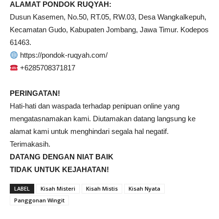
ALAMAT PONDOK RUQYAH:
Dusun Kasemen, No.50, RT.05, RW.03, Desa Wangkalkepuh,
Kecamatan Gudo, Kabupaten Jombang, Jawa Timur. Kodepos
61463.
https://pondok-ruqyah.com/
+6285708371817
PERINGATAN!
Hati-hati dan waspada terhadap penipuan online yang
mengatasnamakan kami. Diutamakan datang langsung ke
alamat kami untuk menghindari segala hal negatif.
Terimakasih.
DATANG DENGAN NIAT BAIK
TIDAK UNTUK KEJAHATAN!
LABEL
Kisah Misteri
Kisah Mistis
Kisah Nyata
Panggonan Wingit