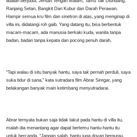
adalah berjudul, Jeritan Tengah Malam, Tamu Tak Diundang,
Ranjang Setan, Bangkit Dari Kubur dan Darah Perawan.
Hampir semua kru film dan sinetron di atas, yang menginap di
villa ini, didatangi roh gaib. Yang datang itu, bisa berbentuk
macam-macam, ada manusia berkaki kuda, wanita tanpa
badan, badan tanpa kepata dan pocong penuh darah.
“Tapi walau di situ banyak hantu, saya tak pernah perduli, saya
suka tidur di sana,” kata sutradara film Abrar Siregar, yang
belakangan banyak main ketimbang menyutradarai.
Abrar ternyata bukan saja tidak takut pada hantu di villa itu,
malah dia menantang agar dapat bertemu hantu-hantu itu
untuk bercanda, “Jangan salah, hantu juga doyan bergurau.