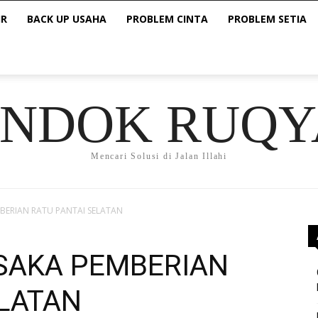
IR
BACK UP USAHA
PROBLEM CINTA
PROBLEM SETIA
ONDOK RUQY
Mencari Solusi di Jalan Illahi
EMBERIAN RATU PANTAI SELATAN
PUSAKA PEMBERIAN
ELATAN