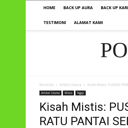
HOME
BACK UP AURA
BACK UP KAR
TESTIMONI
ALAMAT KAMI
P
Beranda
Artikel Utama
Kisah Mistis: PUSAKA P
Artikel Utama
Mistis
Ngaji
Kisah Mistis: 
RATU PANTAI S