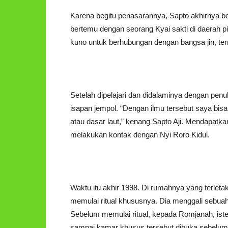
Karena begitu penasarannya, Sapto akhirnya be
bertemu dengan seorang Kyai sakti di daerah pi
kuno untuk berhubungan dengan bangsa jin, te
Setelah dipelajari dan didalaminya dengan pe
isapan jempol. “Dengan ilmu tersebut saya bi
atau dasar laut,” kenang Sapto Aji. Mendapatk
melakukan kontak dengan Nyi Roro Kidul.
Waktu itu akhir 1998. Di rumahnya yang terleta
memulai ritual khususnya. Dia menggali sebua
Sebelum memulai ritual, kepada Romjanah, ister
sampai kamar khusus tersebut dibuka sebelum