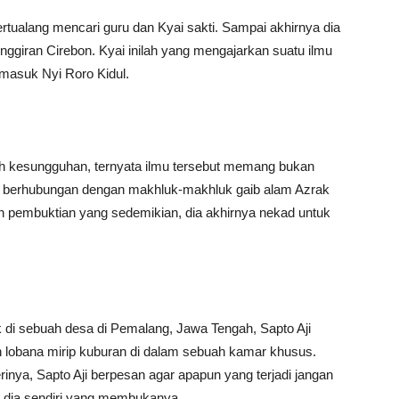
rtualang mencari guru dan Kyai sakti. Sampai akhirnya dia
nggiran Cirebon. Kyai inilah yang mengajarkan suatu ilmu
rmasuk Nyi Roro Kidul.
nuh kesungguhan, ternyata ilmu tersebut memang bukan
sa berhubungan dengan makhluk-makhluk gaib alam Azrak
an pembuktian yang sedemikian, dia akhirnya nekad untuk
k di sebuah desa di Pemalang, Jawa Tengah, Sapto Aji
h lobana mirip kuburan di dalam sebuah kamar khusus.
inya, Sapto Aji berpesan agar apapun yang terjadi jangan
 dia sendiri yang membukanya.