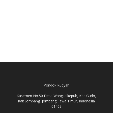
Pondok Ruqyah
Kasemen No.50 Desa Wangkalkepuh, Kec Gudo,
Kab Jombang, Jombang, Jawa Timur, Indonesia
61463