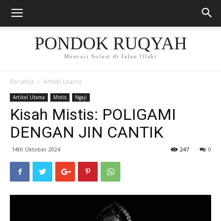
PONDOK RUQYAH
Mencari Solusi di Jalan Illahi
Beranda
Artikel Utama
Artikel Utama
Mistis
Ngaji
Kisah Mistis: POLIGAMI
DENGAN JIN CANTIK
14th Oktober 2024
247
0