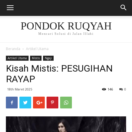
PONDOK RUQYAH
Mencari Solusi di Jalan Illahi
Beranda
Artikel Utama
Artikel Utama
Mistis
Ngaji
Kisah Mistis: PESUGIHAN
RAYAP
18th Maret 2025
146
0