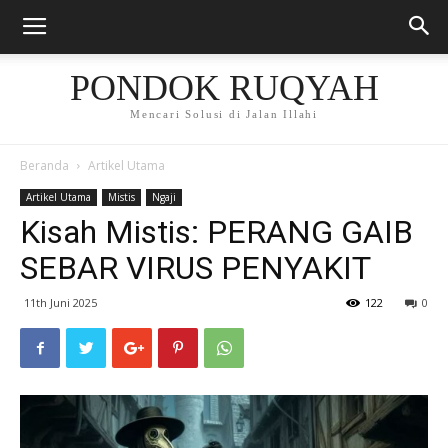
PONDOK RUQYAH
Mencari Solusi di Jalan Illahi
Beranda
Artikel Utama
Artikel Utama
Mistis
Ngaji
Kisah Mistis: PERANG GAIB
SEBAR VIRUS PENYAKIT
11th Juni 2025
122
0