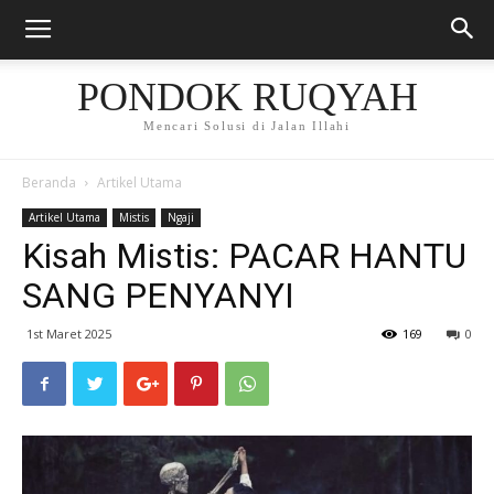
PONDOK RUQYAH
Mencari Solusi di Jalan Illahi
Beranda
Artikel Utama
Artikel Utama
Mistis
Ngaji
Kisah Mistis: PACAR HANTU
SANG PENYANYI
1st Maret 2025
169
0