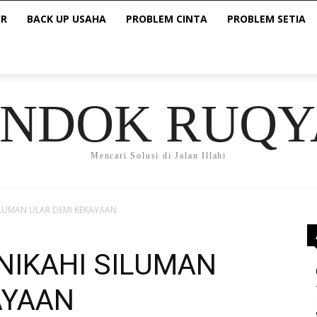
IR
BACK UP USAHA
PROBLEM CINTA
PROBLEM SETIA
ONDOK RUQY
Mencari Solusi di Jalan Illahi
 SILUMAN ULAR DEMI KEKAYAAN
ENIKAHI SILUMAN
AYAAN