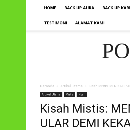
HOME
BACK UP AURA
BACK UP KAR
TESTIMONI
ALAMAT KAMI
P
Beranda
Artikel Utama
Kisah Mistis: MENIKAHI
Artikel Utama
Mistis
Ngaji
Kisah Mistis: M
ULAR DEMI KEK