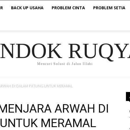
IR
BACK UP USAHA
PROBLEM CINTA
PROBLEM SETIA
ONDOK RUQY
Mencari Solusi di Jalan Illahi
RA ARWAH DI DALAM PATUNG UNTUK MERAMAL
MEMENJARA ARWAH DI
 UNTUK MERAMAL