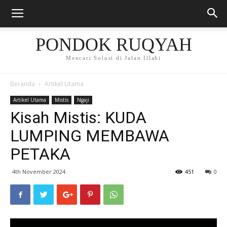
PONDOK RUQYAH
Mencari Solusi di Jalan Illahi
Beranda
Artikel Utama
Artikel Utama
Mistis
Ngaji
Kisah Mistis: KUDA
LUMPING MEMBAWA
PETAKA
4th November 2024
451
0