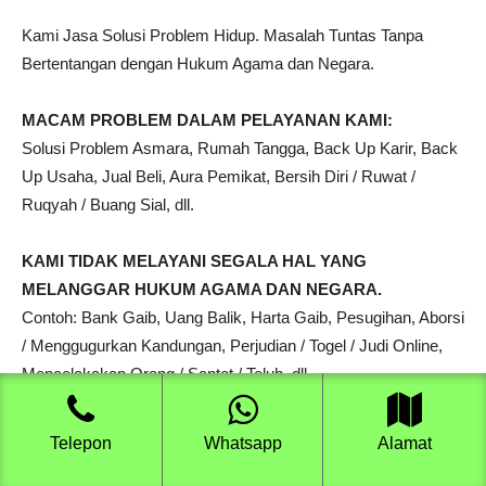
Kami Jasa Solusi Problem Hidup. Masalah Tuntas Tanpa
Bertentangan dengan Hukum Agama dan Negara.
MACAM PROBLEM DALAM PELAYANAN KAMI:
Solusi Problem Asmara, Rumah Tangga, Back Up Karir, Back
Up Usaha, Jual Beli, Aura Pemikat, Bersih Diri / Ruwat /
Ruqyah / Buang Sial, dll.
KAMI TIDAK MELAYANI SEGALA HAL YANG
MELANGGAR HUKUM AGAMA DAN NEGARA.
Contoh: Bank Gaib, Uang Balik, Harta Gaib, Pesugihan, Aborsi
/ Menggugurkan Kandungan, Perjudian / Togel / Judi Online,
Mencelakakan Orang / Santet / Teluh, dll.
ALAMAT PONDOK RUQYAH:
Telepon
Whatsapp
Alamat
Dusun Kasemen, No.50, RT.05, RW.03, Desa Wangkalkepuh,