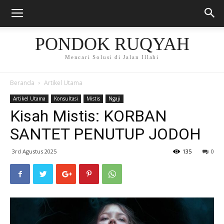
PONDOK RUQYAH
Mencari Solusi di Jalan Illahi
Beranda
Artikel Utama
Artikel Utama
Konsultasi
Mistis
Ngaji
Kisah Mistis: KORBAN
SANTET PENUTUP JODOH
3rd Agustus 2025
135
0