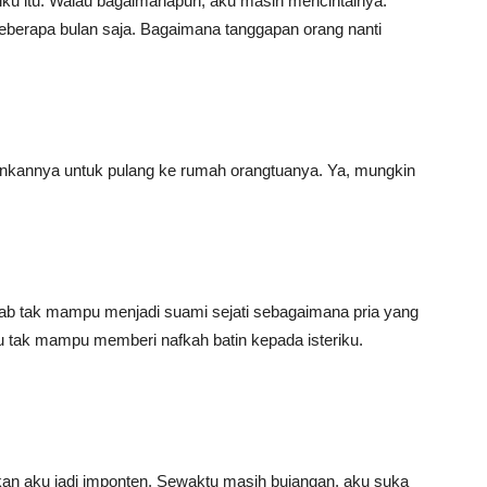
riku itu. Walau bagaimanapun, aku masih mencintainya.
 beberapa bulan saja. Bagaimana tanggapan orang nanti
inkannya untuk pulang ke rumah orangtuanya. Ya, mungkin
bab tak mampu menjadi suami sejati sebagaimana pria yang
u tak mampu memberi nafkah batin kepada isteriku.
kan aku jadi imponten. Sewaktu masih bujangan, aku suka