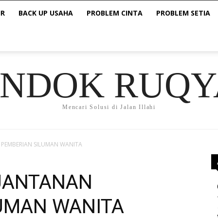
IR
BACK UP USAHA
PROBLEM CINTA
PROBLEM SETIA
ONDOK RUQY
Mencari Solusi di Jalan Illahi
AN PEMBERIAN SILUMAN WANITA
KEJANTANAN
UMAN WANITA