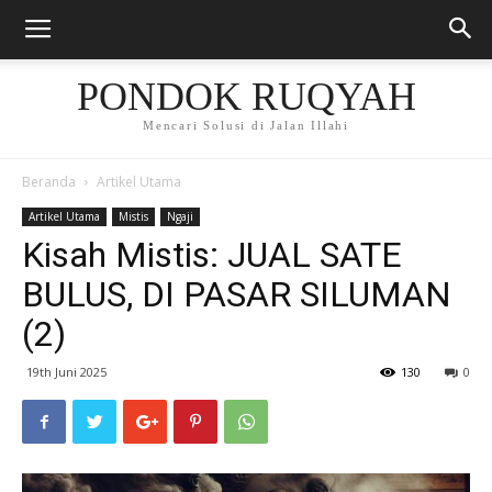
PONDOK RUQYAH
Mencari Solusi di Jalan Illahi
Beranda
Artikel Utama
Artikel Utama
Mistis
Ngaji
Kisah Mistis: JUAL SATE
BULUS, DI PASAR SILUMAN
(2)
19th Juni 2025
130
0