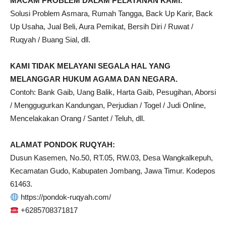
MACAM PROBLEM DALAM PELAYANAN KAMI:
Solusi Problem Asmara, Rumah Tangga, Back Up Karir, Back
Up Usaha, Jual Beli, Aura Pemikat, Bersih Diri / Ruwat /
Ruqyah / Buang Sial, dll.
KAMI TIDAK MELAYANI SEGALA HAL YANG
MELANGGAR HUKUM AGAMA DAN NEGARA.
Contoh: Bank Gaib, Uang Balik, Harta Gaib, Pesugihan, Aborsi
/ Menggugurkan Kandungan, Perjudian / Togel / Judi Online,
Mencelakakan Orang / Santet / Teluh, dll.
ALAMAT PONDOK RUQYAH:
Dusun Kasemen, No.50, RT.05, RW.03, Desa Wangkalkepuh,
Kecamatan Gudo, Kabupaten Jombang, Jawa Timur. Kodepos
61463.
https://pondok-ruqyah.com/
+6285708371817