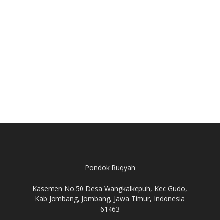
Pondok Ruqyah
Kasemen No.50 Desa Wangkalkepuh, Kec Gudo,
Kab Jombang, Jombang, Jawa Timur, Indonesia
61463