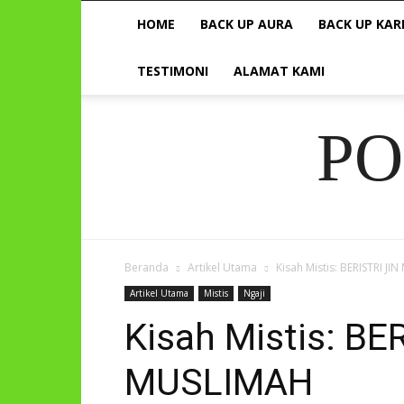
HOME
BACK UP AURA
BACK UP KAR
TESTIMONI
ALAMAT KAMI
P
Beranda
Artikel Utama
Kisah Mistis: BERISTRI J
Artikel Utama
Mistis
Ngaji
Kisah Mistis: BE
MUSLIMAH