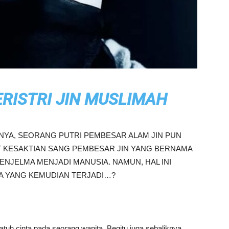
ERISTRI JIN MUSLIMAH
NYA, SEORANG PUTRI PEMBESAR ALAM JIN PUN
AT KESAKTIAN SANG PEMBESAR JIN YANG BERNAMA
ENJELMA MENJADI MANUSIA. NAMUN, HAL INI
PA YANG KEMUDIAN TERJADI…?
tuh cinta pada seorang wanita. Begitu juga sebaliknya.