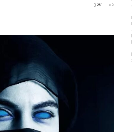
281
0