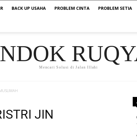
IR
BACK UP USAHA
PROBLEM CINTA
PROBLEM SETIA
ONDOK RUQY
Mencari Solusi di Jalan Illahi
IN MUSLIMAH
RISTRI JIN