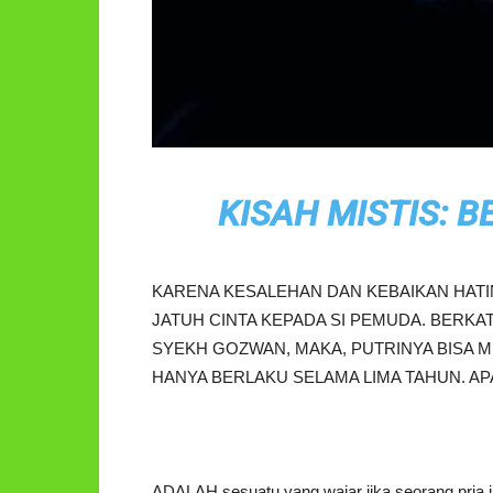
KISAH MISTIS: B
KARENA KESALEHAN DAN KEBAIKAN HATI
JATUH CINTA KEPADA SI PEMUDA. BERK
SYEKH GOZWAN, MAKA, PUTRINYA BISA M
HANYA BERLAKU SELAMA LIMA TAHUN. A
ADALAH sesuatu yang wajar jika seorang pria ja