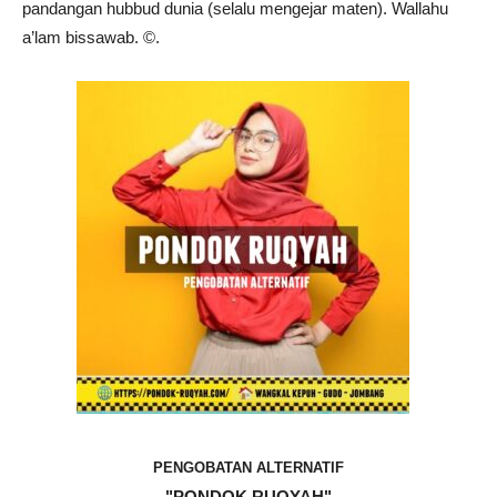
pandangan hubbud dunia (selalu mengejar maten). Wallahu
a’lam bissawab. ©️.
PENGOBATAN ALTERNATIF
"PONDOK RUQYAH"