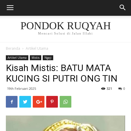
PONDOK RUQYAH
Mencari Solusi di Jalan Illahi
Beranda
Artikel Utama
Artikel Utama
Mistis
Ngaji
Kisah Mistis: BATU MATA
KUCING SI PUTRI ONG TIN
19th Februari 2025
321
0