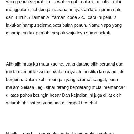
yang penuh sejarah itu. Lewat tengah malam, penulis mulai
menggelar ritual dengan sarana minyak Ja’faron jarum satu
dan Buhur Sulaiman Al Yamani code 220, cara ini penulis
lakukan hampu selama satu bulan penuh. Namun apa yang
diharapkan tak pernah tampak wujudnya sama sekali.
Alih-alih mustika mata kucing, yang datang silih berganti dan
minta diambil ke wujud nyata hanyalah mustika lain yang tak
berguna. Dalam kebimbangan yang teramat sangat, pada
malam Selasa Legi, sinar terang benderang mulai memancar
di atas pohon beringin besar Dan kejadian ini juga diliat oleh
seluruh ahli batras yang ada di tempat tersebut.
Nasib… nasib… gerutu dalam hati yang mulai cemburu