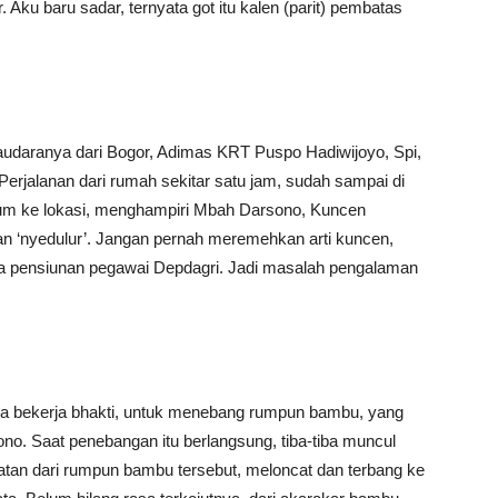
r. Aku baru sadar, ternyata got itu kalen (parit) pembatas
daranya dari Bogor, Adimas KRT Puspo Hadiwijoyo, Spi,
rjalanan dari rumah sekitar satu jam, sudah sampai di
lum ke lokasi, menghampiri Mbah Darsono, Kuncen
n ‘nyedulur’. Jangan pernah meremehkan arti kuncen,
juga pensiunan pegawai Depdagri. Jadi masalah pengalaman
ga bekerja bhakti, untuk menebang rumpun bambu, yang
no. Saat penebangan itu berlangsung, tiba-tiba muncul
atan dari rumpun bambu tersebut, meloncat dan terbang ke