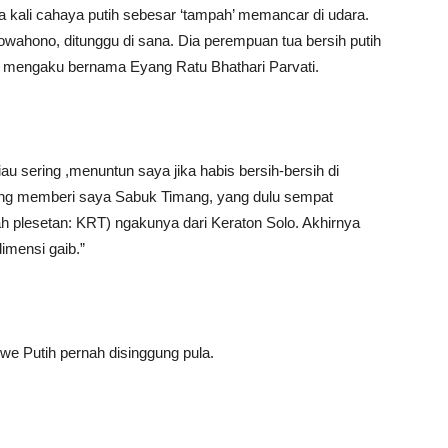
a kali cahaya putih sebesar ‘tampah’ memancar di udara.
dowahono, ditunggu di sana. Dia perempuan tua bersih putih
g mengaku bernama Eyang Ratu Bhathari Parvati.
iau sering ,menuntun saya jika habis bersih-bersih di
ang memberi saya Sabuk Timang, yang dulu sempat
ah plesetan: KRT) ngakunya dari Keraton Solo. Akhirnya
imensi gaib.”
e Putih pernah disinggung pula.