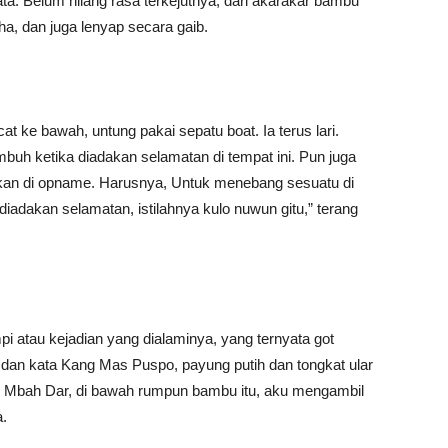
ta. Belum hilang rasa terkejutnya, dari akarakar bambu
a, dan juga lenyap secara gaib.
 ke bawah, untung pakai sepatu boat. Ia terus lari.
mbuh ketika diadakan selamatan di tempat ini. Pun juga
ahkan di opname. Harusnya, Untuk menebang sesuatu di
iadakan selamatan, istilahnya kulo nuwun gitu,” terang
 atau kejadian yang dialaminya, yang ternyata got
 dan kata Kang Mas Puspo, payung putih dan tongkat ular
ar Mbah Dar, di bawah rumpun bambu itu, aku mengambil
a.