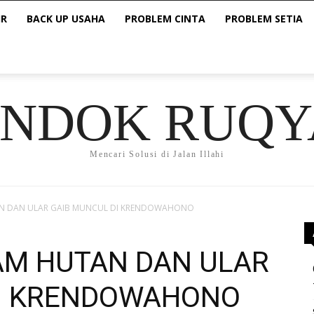
IR
BACK UP USAHA
PROBLEM CINTA
PROBLEM SETIA
ONDOK RUQY
Mencari Solusi di Jalan Illahi
UTAN DAN ULAR GAIB MUNCUL DI KRENDOWAHONO
AYAM HUTAN DAN ULAR
DI KRENDOWAHONO