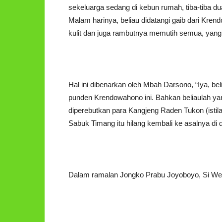
sekeluarga sedang di kebun rumah, tiba-tiba du
Malam harinya, beliau didatangi gaib dari Kren
kulit dan juga rambutnya memutih semua, yan
Hal ini dibenarkan oleh Mbah Darsono, “Iya, bel
punden Krendowahono ini. Bahkan beliaulah y
diperebutkan para Kangjeng Raden Tukon (istil
Sabuk Timang itu hilang kembali ke asalnya di d
Dalam ramalan Jongko Prabu Joyoboyo, Si Wew