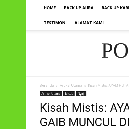
HOME
BACK UP AURA
BACK UP KAR
TESTIMONI
ALAMAT KAMI
P
Beranda
Artikel Utama
Kisah Mistis: AYAM H
Artikel Utama
Mistis
Ngaji
Kisah Mistis: 
GAIB MUNCUL 