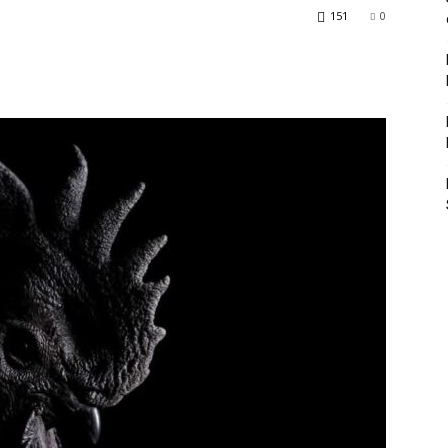
151
0