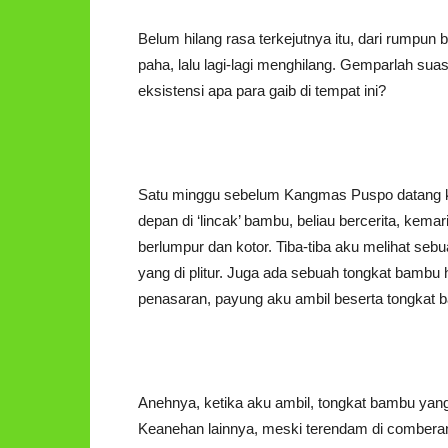
Belum hilang rasa terkejutnya itu, dari rumpun
paha, lalu lagi-lagi menghilang. Gemparlah su
eksistensi apa para gaib di tempat ini?
Satu minggu sebelum Kangmas Puspo datang k
depan di ‘lincak’ bambu, beliau bercerita, kem
berlumpur dan kotor. Tiba-tiba aku melihat seb
yang di plitur. Juga ada sebuah tongkat bambu 
penasaran, payung aku ambil beserta tongkat ba
Anehnya, ketika aku ambil, tongkat bambu yang
Keanehan lainnya, meski terendam di comberan,