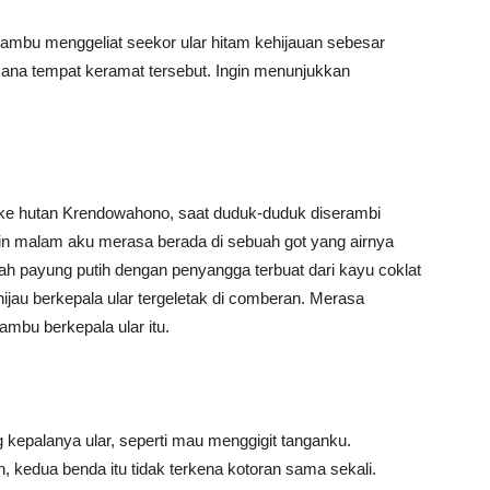
 bambu menggeliat seekor ular hitam kehijauan sebesar
asana tempat keramat tersebut. Ingin menunjukkan
e hutan Krendowahono, saat duduk-duduk diserambi
arin malam aku merasa berada di sebuah got yang airnya
uah payung putih dengan penyangga terbuat dari kayu coklat
hijau berkepala ular tergeletak di comberan. Merasa
mbu berkepala ular itu.
 kepalanya ular, seperti mau menggigit tanganku.
 kedua benda itu tidak terkena kotoran sama sekali.