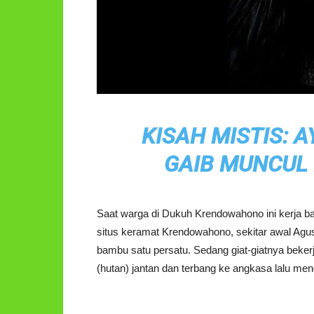
KISAH MISTIS: 
GAIB MUNCUL
Saat warga di Dukuh Krendowahono ini kerja b
situs keramat Krendowahono, sekitar awal A
bambu satu persatu. Sedang giat-giatnya bekerj
(hutan) jantan dan terbang ke angkasa lalu men