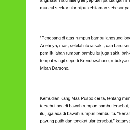
angkasam lalu hilang lenyap dari pandangan ma
muncul seekor ular hijau kehitaman sebesar pah
“Penebang di atas rumpun bambu langsung loncat
Anehnya, mas, setelah itu ia sakit, dan baru se
pemilik lahan rumpun bambu itu juga sakit, b
tempat wingit seperti Krendowahono, mbokyao d
Mbah Darsono.
Kemudian Kang Mas Puspo cerita, tentang mimpi
tersebut ada di bawah rumpun bambu tersebut,
itu juga ada di bawah rumpun bambu itu. “Ben
payung putih dan tongkat ular tersebut,” katany