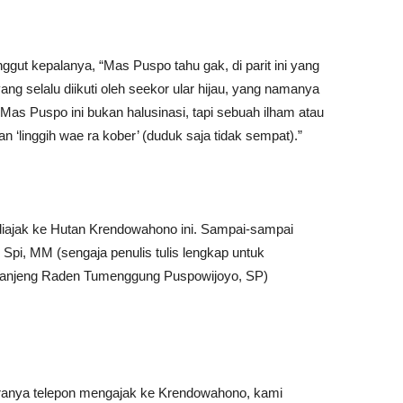
t kepalanya, “Mas Puspo tahu gak, di parit ini yang
ng selalu diikuti oleh seekor ular hijau, yang namanya
Mas Puspo ini bukan halusinasi, tapi sebuah ilham atau
 ‘linggih wae ra kober’ (duduk saja tidak sempat).”
iajak ke Hutan Krendowahono ini. Sampai-sampai
Spi, MM (sengaja penulis tulis lengkap untuk
njeng Raden Tumenggung Puspowijoyo, SP)
daranya telepon mengajak ke Krendowahono, kami