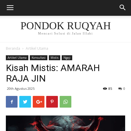
PONDOK RUQYAH
Mencari Solusi di Jalan Illahi
Beranda
Artikel Utama
Artikel Utama
Konsultasi
Mistis
Ngaji
Kisah Mistis: AMARAH
RAJA JIN
20th Agustus 2025
85
0