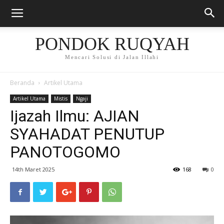
PONDOK RUQYAH
Mencari Solusi di Jalan Illahi
Beranda
Artikel Utama
Artikel Utama
Mistis
Ngaji
Ijazah Ilmu: AJIAN
SYAHADAT PENUTUP
PANOTOGOMO
14th Maret 2025
168
0