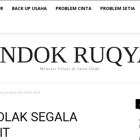
IR
BACK UP USAHA
PROBLEM CINTA
PROBLEM SETIA
ONDOK RUQY
Mencari Solusi di Jalan Illahi
EGALA MACAM PENYAKIT
NOLAK SEGALA
IT