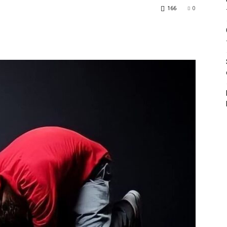
166
0