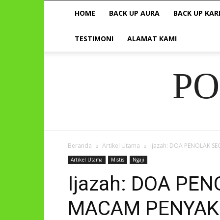
HOME
BACK UP AURA
BACK UP KAR
TESTIMONI
ALAMAT KAMI
P
Beranda
Artikel Utama
Ijazah: DOA PENOLAK S
Artikel Utama
Mistis
Ngaji
Ijazah: DOA PE
MACAM PENYAK