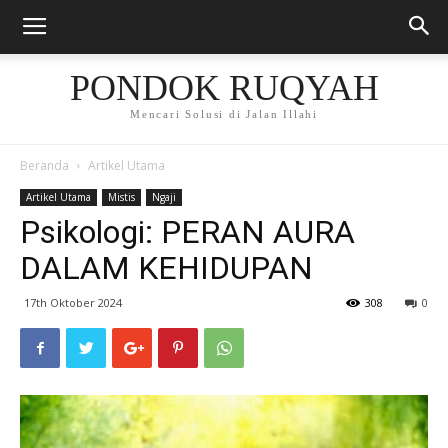
PONDOK RUQYAH
Mencari Solusi di Jalan Illahi
Beranda
Artikel Utama
Artikel Utama
Mistis
Ngaji
Psikologi: PERAN AURA
DALAM KEHIDUPAN
17th Oktober 2024
308
0