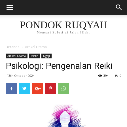
PONDOK RUQYAH
Mencari Solusi di Jalan Illahi
Beranda
Artikel Utama
Artikel Utama
Mistis
Ngaji
Psikologi: Pengenalan Reiki
13th Oktober 2024
394
0