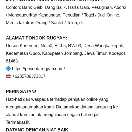
Contoh: Bank Gaib, Uang Balik, Harta Gaib, Pesugihan, Aborsi
/ Menggugurkan Kandungan, Perjudian / Togel / Judi Online,
Mencelakakan Orang / Santet / Teluh, dll.
ALAMAT PONDOK RUQYAH:
Dusun Kasemen, No.50, RT.05, RW.03, Desa Wangkalkepuh,
Kecamatan Gudo, Kabupaten Jombang, Jawa Timur. Kodepos
61463.
https://pondok-ruqyah.com/
+6285708371817
PERINGATAN!
Hati-hati dan waspada terhadap penipuan online yang
mengatasnamakan kami. Diutamakan datang langsung ke
alamat kami untuk menghindari segala hal negatif.
Terimakasih.
DATANG DENGAN NIAT BAIK