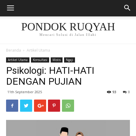
PONDOK RUQYAH
Mencari Solusi di Jalan Illahi
Beranda
Artikel Utama
Artikel Utama
Konsultasi
Mistis
Ngaji
Psikologi: HATI-HATI
DENGAN PUJIAN
11th September 2025
93
0