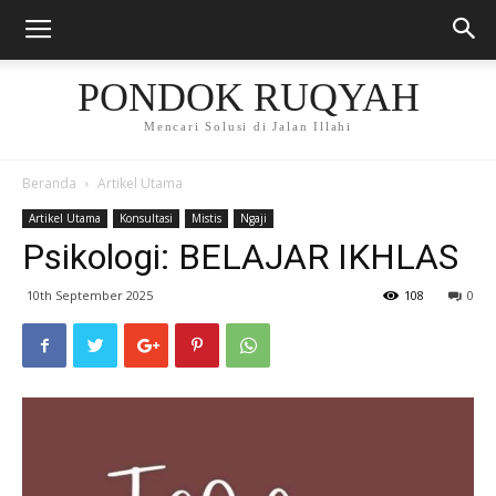
PONDOK RUQYAH
Mencari Solusi di Jalan Illahi
Beranda
Artikel Utama
Artikel Utama
Konsultasi
Mistis
Ngaji
Psikologi: BELAJAR IKHLAS
10th September 2025
108
0