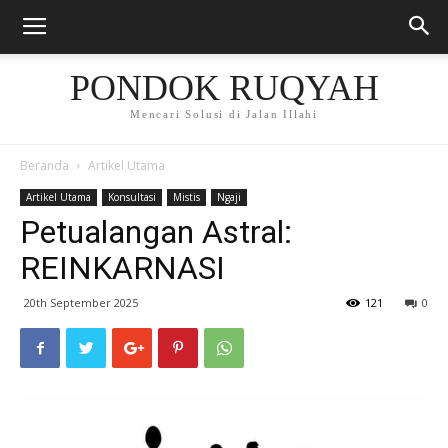
PONDOK RUQYAH
Mencari Solusi di Jalan Illahi
Beranda
Artikel Utama
Artikel Utama
Konsultasi
Mistis
Ngaji
Petualangan Astral:
REINKARNASI
20th September 2025
121
0