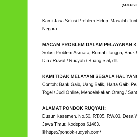
(SOLUSI 
Kami Jasa Solusi Problem Hidup. Masalah Tu
Negara.
MACAM PROBLEM DALAM PELAYANAN K
Solusi Problem Asmara, Rumah Tangga, Back Up
Diri / Ruwat / Ruqyah / Buang Sial, dll.
KAMI TIDAK MELAYANI SEGALA HAL Y
Contoh: Bank Gaib, Uang Balik, Harta Gaib, Pe
Togel / Judi Online, Mencelakakan Orang / Santet
ALAMAT PONDOK RUQYAH:
Dusun Kasemen, No.50, RT.05, RW.03, Desa 
Jawa Timur. Kodepos 61463.
🌐 https://pondok-ruqyah.com/