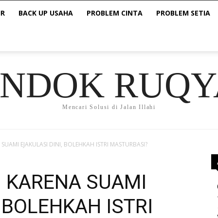
IR
BACK UP USAHA
PROBLEM CINTA
PROBLEM SETIA
ONDOK RUQY
Mencari Solusi di Jalan Illahi
A SUAMI EJAKULASI DINI, BOLEHKAH ISTRI MASTURBASI?
s: KARENA SUAMI
, BOLEHKAH ISTRI