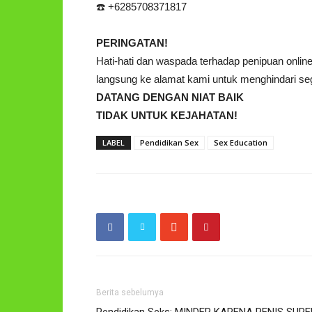
☎️ +6285708371817
PERINGATAN!
Hati-hati dan waspada terhadap penipuan onl
langsung ke alamat kami untuk menghindari sega
DATANG DENGAN NIAT BAIK
TIDAK UNTUK KEJAHATAN!
LABEL
Pendidikan Sex
Sex Education
Berita sebelumya