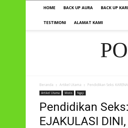
HOME
BACK UP AURA
BACK UP KAR
TESTIMONI
ALAMAT KAMI
P
Beranda
Artikel Utama
Pendidikan Seks: KAREN
Artikel Utama
Mistis
Ngaji
Pendidikan Sek
EJAKULASI DINI