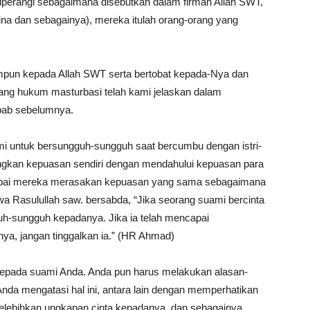
iperangi sebagaimana disebutkan dalam firman Allah SWT,
(zina dan sebagainya), mereka itulah orang-orang yang
pun kepada Allah SWT serta bertobat kepada-Nya dan
tang hukum masturbasi telah kami jelaskan dalam
 bab sebelumnya.
mi untuk bersungguh-sungguh saat bercumbu dengan istri-
ingkan kepuasan sendiri dengan mendahului kepuasan para
i sampai mereka merasakan kepuasan yang sama sebagaimana
wa Rasulullah saw. bersabda, “Jika seorang suami bercinta
guh-sungguh kepadanya. Jika ia telah mencapai
ya, jangan tinggalkan ia.” (HR Ahmad)
epada suami Anda. Anda pun harus melakukan alasan-
nda mengatasi hal ini, antara lain dengan memperhatikan
elebihkan ungkapan cinta kepadanya, dan sebagainya.