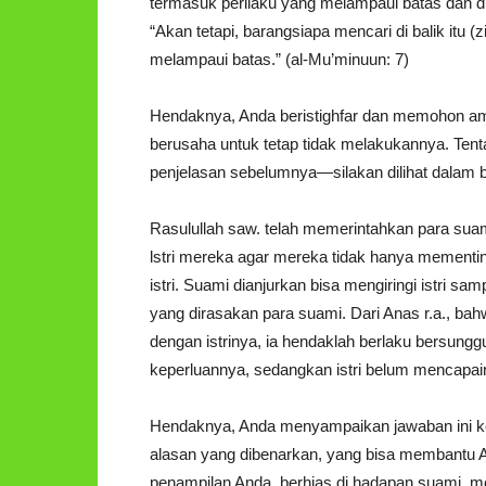
termasuk perilaku yang melampaui batas dan d
“Akan tetapi, barangsiapa mencari di balik itu 
melampaui batas.” (al-Mu’minuun: 7)
Hendaknya, Anda beristighfar dan memohon am
berusaha untuk tetap tidak melakukannya. Ten
penjelasan sebelumnya—silakan dilihat dalam
Rasulullah saw. telah memerintahkan para sua
lstri mereka agar mereka tidak hanya mement
istri. Suami dianjurkan bisa mengiringi istr
yang dirasakan para suami. Dari Anas r.a., bah
dengan istrinya, ia hendaklah berlaku bersung
keperluannya, sedangkan istri belum mencapain
Hendaknya, Anda menyampaikan jawaban ini k
alasan yang dibenarkan, yang bisa membantu A
penampilan Anda, berhias di hadapan suami, m