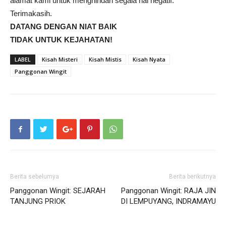
alamat kami untuk menghindari segala hal negatif.
Terimakasih.
DATANG DENGAN NIAT BAIK
TIDAK UNTUK KEJAHATAN!
LABEL
Kisah Misteri
Kisah Mistis
Kisah Nyata
Panggonan Wingit
Berita sebelumya
Berita berikutnya
Panggonan Wingit: SEJARAH
Panggonan Wingit: RAJA JIN
TANJUNG PRIOK
DI LEMPUYANG, INDRAMAYU