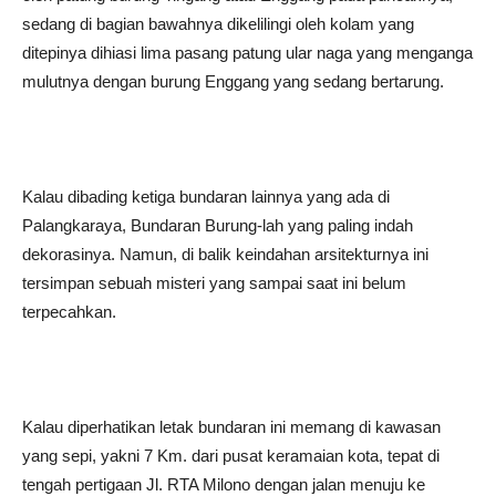
sedang di bagian bawahnya dikelilingi oleh kolam yang
ditepinya dihiasi lima pasang patung ular naga yang menganga
mulutnya dengan burung Enggang yang sedang bertarung.
Kalau dibading ketiga bundaran lainnya yang ada di
Palangkaraya, Bundaran Burung-lah yang paling indah
dekorasinya. Namun, di balik keindahan arsitekturnya ini
tersimpan sebuah misteri yang sampai saat ini belum
terpecahkan.
Kalau diperhatikan letak bundaran ini memang di kawasan
yang sepi, yakni 7 Km. dari pusat keramaian kota, tepat di
tengah pertigaan Jl. RTA Milono dengan jalan menuju ke