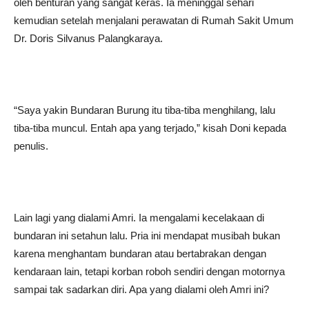
oleh benturan yang sangat keras. Ia meninggal sehari
kemudian setelah menjalani perawatan di Rumah Sakit Umum
Dr. Doris Silvanus Palangkaraya.
“Saya yakin Bundaran Burung itu tiba-tiba menghilang, lalu
tiba-tiba muncul. Entah apa yang terjado,” kisah Doni kepada
penulis.
Lain lagi yang dialami Amri. Ia mengalami kecelakaan di
bundaran ini setahun lalu. Pria ini mendapat musibah bukan
karena menghantam bundaran atau bertabrakan dengan
kendaraan lain, tetapi korban roboh sendiri dengan motornya
sampai tak sadarkan diri. Apa yang dialami oleh Amri ini?