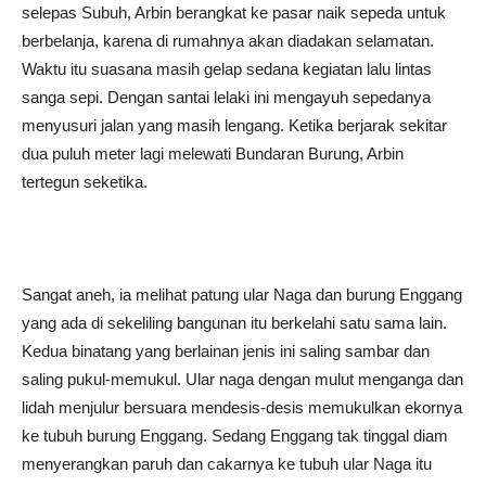
selepas Subuh, Arbin berangkat ke pasar naik sepeda untuk
berbelanja, karena di rumahnya akan diadakan selamatan.
Waktu itu suasana masih gelap sedana kegiatan lalu lintas
sanga sepi. Dengan santai lelaki ini mengayuh sepedanya
menyusuri jalan yang masih lengang. Ketika berjarak sekitar
dua puluh meter lagi melewati Bundaran Burung, Arbin
tertegun seketika.
Sangat aneh, ia melihat patung ular Naga dan burung Enggang
yang ada di sekeliling bangunan itu berkelahi satu sama lain.
Kedua binatang yang berlainan jenis ini saling sambar dan
saling pukul-memukul. Ular naga dengan mulut menganga dan
lidah menjulur bersuara mendesis-desis memukulkan ekornya
ke tubuh burung Enggang. Sedang Enggang tak tinggal diam
menyerangkan paruh dan cakarnya ke tubuh ular Naga itu