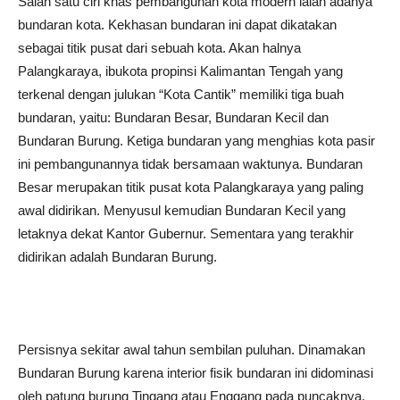
Salah satu ciri khas pembangunan kota modern ialah adanya
bundaran kota. Kekhasan bundaran ini dapat dikatakan
sebagai titik pusat dari sebuah kota. Akan halnya
Palangkaraya, ibukota propinsi Kalimantan Tengah yang
terkenal dengan julukan “Kota Cantik” memiliki tiga buah
bundaran, yaitu: Bundaran Besar, Bundaran Kecil dan
Bundaran Burung. Ketiga bundaran yang menghias kota pasir
ini pembangunannya tidak bersamaan waktunya. Bundaran
Besar merupakan titik pusat kota Palangkaraya yang paling
awal didirikan. Menyusul kemudian Bundaran Kecil yang
letaknya dekat Kantor Gubernur. Sementara yang terakhir
didirikan adalah Bundaran Burung.
Persisnya sekitar awal tahun sembilan puluhan. Dinamakan
Bundaran Burung karena interior fisik bundaran ini didominasi
oleh patung burung Tingang atau Enggang pada puncaknya,