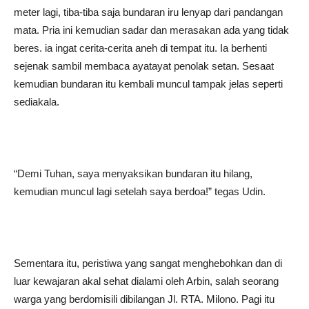
meter lagi, tiba-tiba saja bundaran iru lenyap dari pandangan
mata. Pria ini kemudian sadar dan merasakan ada yang tidak
beres. ia ingat cerita-cerita aneh di tempat itu. Ia berhenti
sejenak sambil membaca ayatayat penolak setan. Sesaat
kemudian bundaran itu kembali muncul tampak jelas seperti
sediakala.
“Demi Tuhan, saya menyaksikan bundaran itu hilang,
kemudian muncul lagi setelah saya berdoa!” tegas Udin.
Sementara itu, peristiwa yang sangat menghebohkan dan di
luar kewajaran akal sehat dialami oleh Arbin, salah seorang
warga yang berdomisili dibilangan Jl. RTA. Milono. Pagi itu