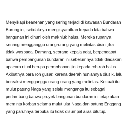
Menyikapi keanehan yang sering terjadi di kawasan Bundaran
Burung ini, setidaknya mengisyaratkan kepada kita bahwa
bangunan ini dihuni oleh makhluk halus. Mereka rupanya
senang mengganggu orang-orang yang melintas disini jika
tidak waspada. Damang, seorang kepala adat, berpendapat
bahwa pembangunan bundaran ini sebelumnya tidak diadakan
upacara ritual berupa permohonan ijin kepada roh-roh halus.
Akibatnya para roh gusar, karena daerah huniannya diusik, lalu
bereaksi mengganggu orang-orang yang melintas. Kecuali itu,
mulut patung Naga yang selalu menganga itu sebagai
perlambang bahwa proyek bangunan bundaran ini tetap akan
meminta korban selama mulut ular Naga dan patung Enggang
yang paruhnya terbuka itu tidak disumpal alias ditutup.