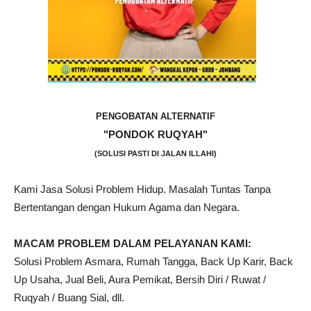
PENGOBATAN ALTERNATIF
"PONDOK RUQYAH"
(SOLUSI PASTI DI JALAN ILLAHI)
Kami Jasa Solusi Problem Hidup. Masalah Tuntas Tanpa
Bertentangan dengan Hukum Agama dan Negara.
MACAM PROBLEM DALAM PELAYANAN KAMI:
Solusi Problem Asmara, Rumah Tangga, Back Up Karir, Back
Up Usaha, Jual Beli, Aura Pemikat, Bersih Diri / Ruwat /
Ruqyah / Buang Sial, dll.