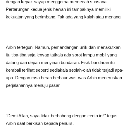
dengan kepak sayap menggema memecah suasana.
Pertarungan kedua jenis hewan ini tampaknya memiliki
kekuatan yang berimbang. Tak ada yang kalah atau menang.
Arbin tertegun. Namun, pemandangan unik dan menakutkan
itu tiba-tiba saja lenyap tatkala ada sorot lampu mobil yang
datang dari depan menyinari bundaran. Fisik bundaran itu
kembali terlihat seperti sediakala seolah-olah tidak terjadi apa-
apa. Dengan rasa heran berbaur was-was Arbin meneruskan
perjalanannya menuju pasar.
“Demi Allah, saya tidak berbohong dengan cerita ini!” tegas
Arbin saat berkisah kepada penulis.