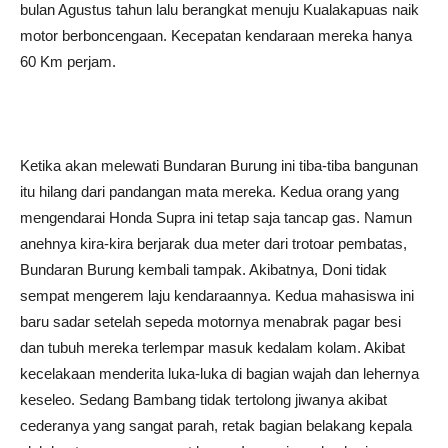
bulan Agustus tahun lalu berangkat menuju Kualakapuas naik
motor berboncengaan. Kecepatan kendaraan mereka hanya
60 Km perjam.
Ketika akan melewati Bundaran Burung ini tiba-tiba bangunan
itu hilang dari pandangan mata mereka. Kedua orang yang
mengendarai Honda Supra ini tetap saja tancap gas. Namun
anehnya kira-kira berjarak dua meter dari trotoar pembatas,
Bundaran Burung kembali tampak. Akibatnya, Doni tidak
sempat mengerem laju kendaraannya. Kedua mahasiswa ini
baru sadar setelah sepeda motornya menabrak pagar besi
dan tubuh mereka terlempar masuk kedalam kolam. Akibat
kecelakaan menderita luka-luka di bagian wajah dan lehernya
keseleo. Sedang Bambang tidak tertolong jiwanya akibat
cederanya yang sangat parah, retak bagian belakang kepala