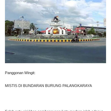
Panggonan Wingit:
MISTIS DI BUNDARAN BURUNG PALANGKARAYA