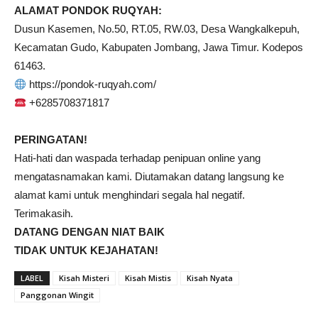
ALAMAT PONDOK RUQYAH:
Dusun Kasemen, No.50, RT.05, RW.03, Desa Wangkalkepuh,
Kecamatan Gudo, Kabupaten Jombang, Jawa Timur. Kodepos
61463.
https://pondok-ruqyah.com/
+6285708371817
PERINGATAN!
Hati-hati dan waspada terhadap penipuan online yang
mengatasnamakan kami. Diutamakan datang langsung ke
alamat kami untuk menghindari segala hal negatif.
Terimakasih.
DATANG DENGAN NIAT BAIK
TIDAK UNTUK KEJAHATAN!
LABEL
Kisah Misteri
Kisah Mistis
Kisah Nyata
Panggonan Wingit