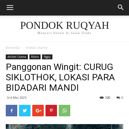
PONDOK RUQYAH
Mencari Solusi di Jalan Illahi
Beranda
Artikel Utama
Artikel Utama
Mistis
Ngaji
Panggonan Wingit: CURUG
SIKLOTHOK, LOKASI PARA
BIDADARI MANDI
3rd Mei 2025
120
0