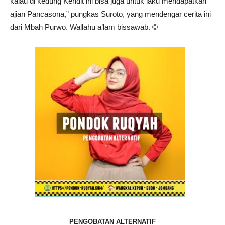
kalau di kedung Kendit ini bisa juga untuk laku mendapatkan
ajian Pancasona,” pungkas Suroto, yang mendengar cerita ini
dari Mbah Purwo. Wallahu a’lam bissawab. ©️
PENGOBATAN ALTERNATIF