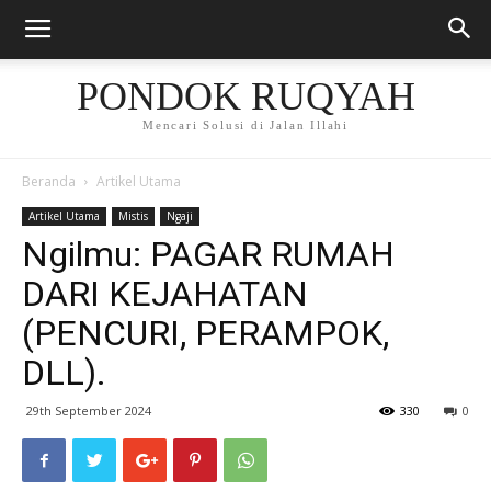
PONDOK RUQYAH
Mencari Solusi di Jalan Illahi
Beranda
Artikel Utama
Artikel Utama
Mistis
Ngaji
Ngilmu: PAGAR RUMAH
DARI KEJAHATAN
(PENCURI, PERAMPOK,
DLL).
29th September 2024
330
0