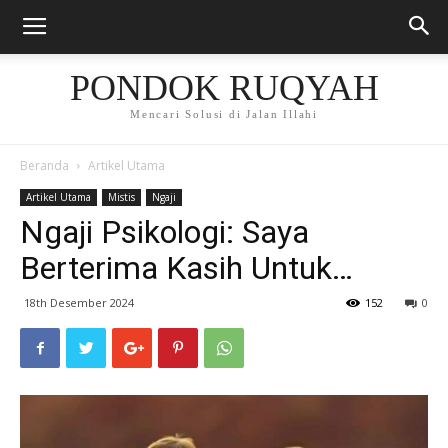
PONDOK RUQYAH
Mencari Solusi di Jalan Illahi
Beranda
Artikel Utama
Artikel Utama
Mistis
Ngaji
Ngaji Psikologi: Saya
Berterima Kasih Untuk…
18th Desember 2024
152
0