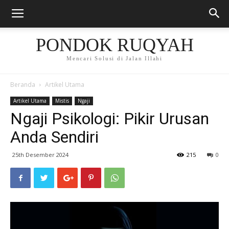
PONDOK RUQYAH
Mencari Solusi di Jalan Illahi
Beranda
Artikel Utama
Artikel Utama
Mistis
Ngaji
Ngaji Psikologi: Pikir Urusan
Anda Sendiri
25th Desember 2024
215
0