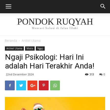
PONDOK RUQYAH
Mencari Solusi di Jalan Illahi
Beranda
Artikel Utama
Artikel Utama
Mistis
Ngaji
Ngaji Psikologi: Hari Ini
adalah Hari Terakhir Anda!
22nd Desember 2024
313
0