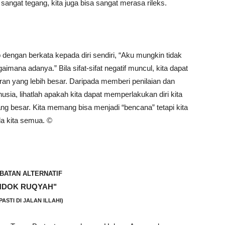
 sangat tegang, kita juga bisa sangat merasa rileks.
p dengan berkata kepada diri sendiri, “Aku mungkin tidak
imana adanya.” Bila sifat-sifat negatif muncul, kita dapat
an yang lebih besar. Daripada memberi penilaian dan
usia, lihatlah apakah kita dapat memperlakukan diri kita
g besar. Kita memang bisa menjadi “bencana” tetapi kita
a kita semua. ©️
BATAN ALTERNATIF
NDOK RUQYAH"
PASTI DI JALAN ILLAHI)