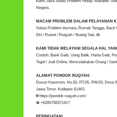
Kami Jasa Solusi Problem Hidup. Masalah Tu
Negara.
MACAM PROBLEM DALAM PELAYANAN K
Solusi Problem Asmara, Rumah Tangga, Back Up
Diri / Ruwat / Ruqyah / Buang Sial, dll.
KAMI TIDAK MELAYANI SEGALA HAL Y
Contoh: Bank Gaib, Uang Balik, Harta Gaib, Pe
Togel / Judi Online, Mencelakakan Orang / Santet
ALAMAT PONDOK RUQYAH:
Dusun Kasemen, No.50, RT.05, RW.03, Desa 
Jawa Timur. Kodepos 61463.
🌐 https://pondok-ruqyah.com/
☎️ +6285708371817
PERINGATAN!