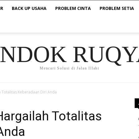
IR
BACK UP USAHA
PROBLEM CINTA
PROBLEM SETIA
ONDOK RUQY
Mencari Solusi di Jalan Illahi
ah Totalitas Keberadaan Diri Anda
Hargailah Totalitas
 Anda