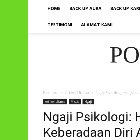
HOME
BACK UP AURA
BACK UP KAR
TESTIMONI
ALAMAT KAMI
P
Beranda
Artikel Utama
Ngaji Psikologi: Hargail
Artikel Utama
Mistis
Ngaji
Ngaji Psikologi: 
Keberadaan Diri