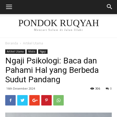
PONDOK RUQYAH
Mencari Solusi di Jalan Illahi
Beranda
Artikel Utama
Artikel Utama
Mistis
Ngaji
Ngaji Psikologi: Baca dan
Pahami Hal yang Berbeda
Sudut Pandang
16th Desember 2024
306
0