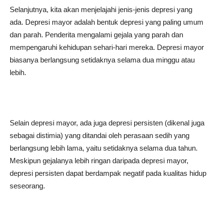
Selanjutnya, kita akan menjelajahi jenis-jenis depresi yang
ada. Depresi mayor adalah bentuk depresi yang paling umum
dan parah. Penderita mengalami gejala yang parah dan
mempengaruhi kehidupan sehari-hari mereka. Depresi mayor
biasanya berlangsung setidaknya selama dua minggu atau
lebih.
Selain depresi mayor, ada juga depresi persisten (dikenal juga
sebagai distimia) yang ditandai oleh perasaan sedih yang
berlangsung lebih lama, yaitu setidaknya selama dua tahun.
Meskipun gejalanya lebih ringan daripada depresi mayor,
depresi persisten dapat berdampak negatif pada kualitas hidup
seseorang.