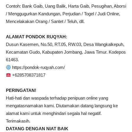
Contoh: Bank Gaib, Uang Balik, Harta Gaib, Pesugihan, Aborsi
/ Menggugurkan Kandungan, Perjudian / Togel / Judi Online,
Mencelakakan Orang / Santet / Teluh, dll.
ALAMAT PONDOK RUQYAH:
Dusun Kasemen, No.50, RT.05, RW.03, Desa Wangkalkepuh,
Kecamatan Gudo, Kabupaten Jombang, Jawa Timur. Kodepos
61463.
https://pondok-ruqyah.com/
+6285708371817
PERINGATAN!
Hati-hati dan waspada terhadap penipuan online yang
mengatasnamakan kami. Diutamakan datang langsung ke
alamat kami untuk menghindari segala hal negatif.
Terimakasih.
DATANG DENGAN NIAT BAIK