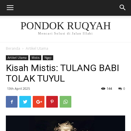
PONDOK RUQYAH
Mencari Solusi di Jalan Illahi
Beranda
Artikel Utama
Artikel Utama
Mistis
Ngaji
Kisah Mistis: TULANG BABI
TOLAK TUYUL
13th April 2025
144
0