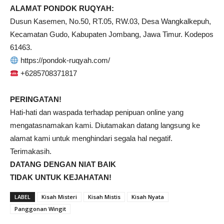
ALAMAT PONDOK RUQYAH:
Dusun Kasemen, No.50, RT.05, RW.03, Desa Wangkalkepuh,
Kecamatan Gudo, Kabupaten Jombang, Jawa Timur. Kodepos
61463.
https://pondok-ruqyah.com/
+6285708371817
PERINGATAN!
Hati-hati dan waspada terhadap penipuan online yang
mengatasnamakan kami. Diutamakan datang langsung ke
alamat kami untuk menghindari segala hal negatif.
Terimakasih.
DATANG DENGAN NIAT BAIK
TIDAK UNTUK KEJAHATAN!
LABEL
Kisah Misteri
Kisah Mistis
Kisah Nyata
Panggonan Wingit