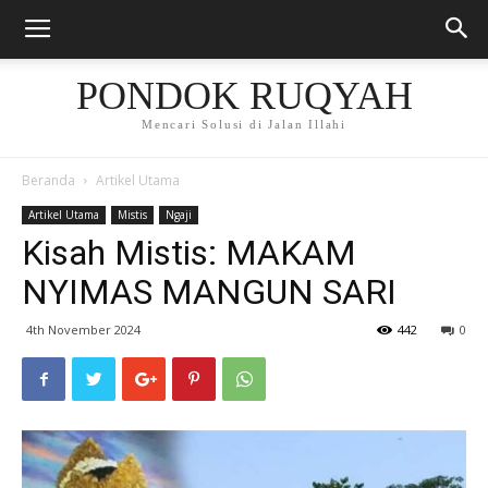
PONDOK RUQYAH
Mencari Solusi di Jalan Illahi
Beranda
Artikel Utama
Artikel Utama
Mistis
Ngaji
Kisah Mistis: MAKAM
NYIMAS MANGUN SARI
4th November 2024
442
0