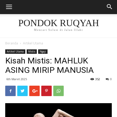
PONDOK RUQYAH
Mencari Solusi di Jalan Illahi
Beranda
Artikel Utama
Artikel Utama
Mistis
Ngaji
Kisah Mistis: MAHLUK
ASING MIRIP MANUSIA
6th Maret 2025
352
0