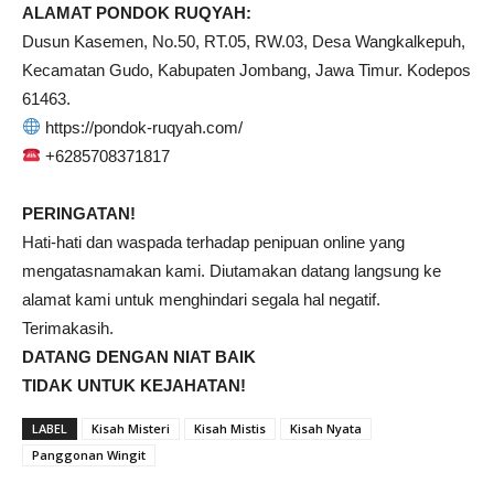
ALAMAT PONDOK RUQYAH:
Dusun Kasemen, No.50, RT.05, RW.03, Desa Wangkalkepuh,
Kecamatan Gudo, Kabupaten Jombang, Jawa Timur. Kodepos
61463.
https://pondok-ruqyah.com/
+6285708371817
PERINGATAN!
Hati-hati dan waspada terhadap penipuan online yang
mengatasnamakan kami. Diutamakan datang langsung ke
alamat kami untuk menghindari segala hal negatif.
Terimakasih.
DATANG DENGAN NIAT BAIK
TIDAK UNTUK KEJAHATAN!
LABEL
Kisah Misteri
Kisah Mistis
Kisah Nyata
Panggonan Wingit