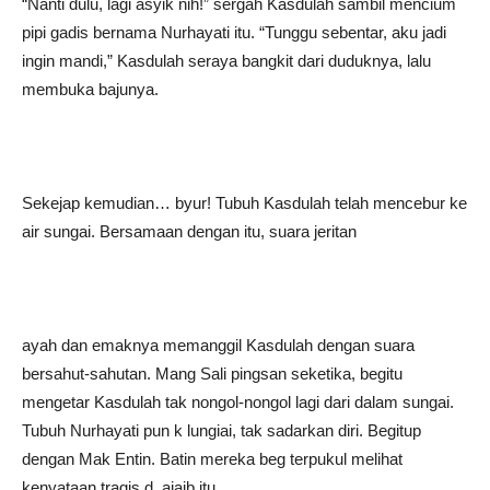
“Nanti dulu, lagi asyik nih!” sergah Kasdulah sambil mencium
pipi gadis bernama Nurhayati itu. “Tunggu sebentar, aku jadi
ingin mandi,” Kasdulah seraya bangkit dari duduknya, lalu
membuka bajunya.
Sekejap kemudian… byur! Tubuh Kasdulah telah mencebur ke
air sungai. Bersamaan dengan itu, suara jeritan
ayah dan emaknya memanggil Kasdulah dengan suara
bersahut-sahutan. Mang Sali pingsan seketika, begitu
mengetar Kasdulah tak nongol-nongol lagi dari dalam sungai.
Tubuh Nurhayati pun k lungiai, tak sadarkan diri. Begitup
dengan Mak Entin. Batin mereka beg terpukul melihat
kenyataan tragis d. ajaib itu.