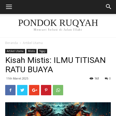
PONDOK RUQYAH
Mencari Solusi di Jalan Illahi
Beranda
Artikel Utama
Artikel Utama
Mistis
Ngaji
Kisah Mistis: ILMU TITISAN
RATU BUAYA
11th Maret 2025
161
0