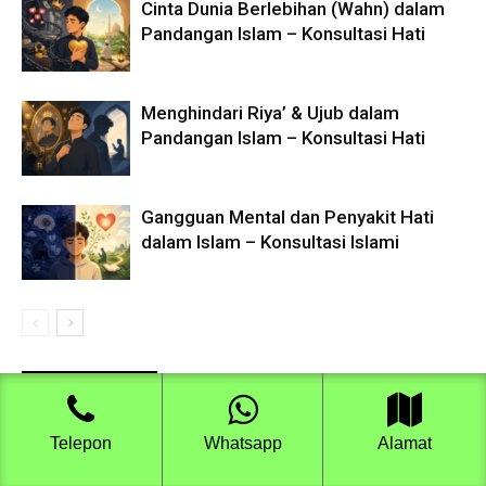
Cinta Dunia Berlebihan (Wahn) dalam
Pandangan Islam – Konsultasi Hati
Menghindari Riya’ & Ujub dalam
Pandangan Islam – Konsultasi Hati
Gangguan Mental dan Penyakit Hati
dalam Islam – Konsultasi Islami
Artikel Terbaru
Telepon
Whatsapp
Alamat
Cinta Dunia Berlebihan (Wahn) dalam Pandangan Islam –
Konsultasi Hati