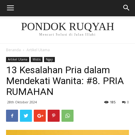
PONDOK RUQYAH
Mencari Solusi di Jalan Illahi
Beranda
Artikel Utama
Artikel Utama
Mistis
Ngaji
13 Kesalahan Pria dalam
Mendekati Wanita: #8. PRIA
RUMAHAN
28th Oktober 2024
185
0