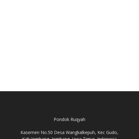
Pondok Ruqyah
Kasemen No.50 Desa Wangkalkepuh, Kec Gudo,
Kab Jombang, Jombang, Jawa Timur, Indonesia