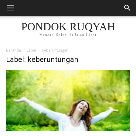
PONDOK RUQYAH
Mencari Solusi di Jalan Illahi
Beranda
Label
Keberuntungan
Label: keberuntungan